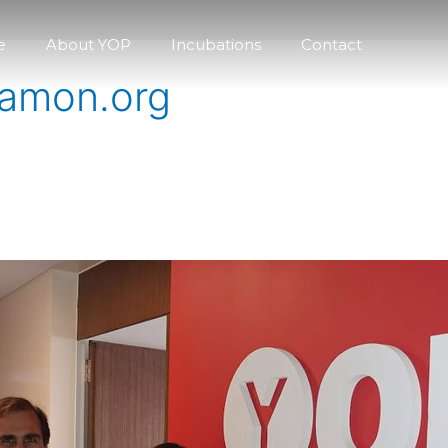
e
About YOP
Incubations
Contact
ramon.org