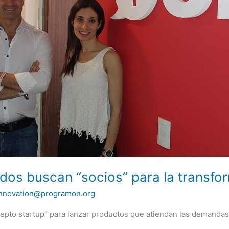
dos buscan “socios” para la transfor
innovation@programon.org
epto startup” para lanzar productos que atiendan las demandas 